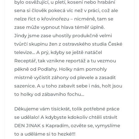
bylo osvěžující, u pletí, kosení nebo hrabání
sena si člověk pokecá víc než v práci, což ale
nelze říct o křovinořezu – nicméně, tam se
zase může vypnout hlava téměř úplně.
Jindy jsme zase uhostily produkčně velmi
tvůrčí skupinu žen z ostravského studia České
televize… A prý, kdyby se ještě natáčel
Receptář, tak vznikne reportáž a tu vezmou
pěkně od Podlahy. Holky nám pomohly
mistrně vyčistit záhony od plevele a zasadit
sazenice. A u toho zabavit sebe i nás, holt jsou
to holky od zábavního fochu…
Děkujeme vám tisíckrát, tolik potřebné práce
se udělalo! A kdybyste kdokoliv chtěli strávit
DEN JINAK s Kapradím, ozvěte se, vymyslíme
to a uděláme si to hezké!!!