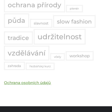
ochrana přírody
plenér
půda
slow fashion
slavnost
udržitelnost
tradice
vzdělávání
workshop
včely
zahrada
řezbářský kurz
Ochrana osobních údajů