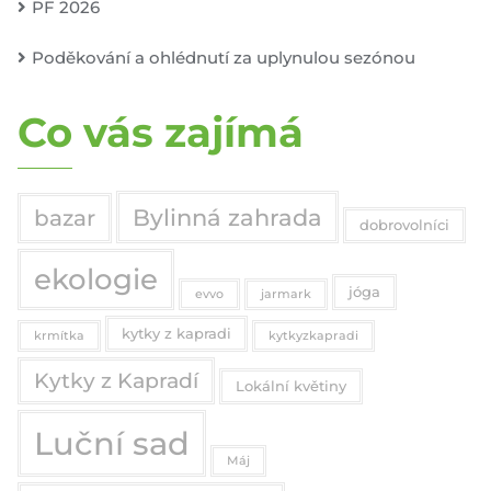
PF 2026
Poděkování a ohlédnutí za uplynulou sezónou
Co vás zajímá
Bylinná zahrada
bazar
dobrovolníci
ekologie
jóga
evvo
jarmark
kytky z kapradi
krmítka
kytkyzkapradi
Kytky z Kapradí
Lokální květiny
Luční sad
Máj